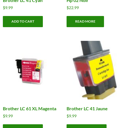
Brother LC 41 Cyan
Hp 02 Noir
$
9.99
$
22.99
ADD TO CART
READ MORE
Brother LC 61 XL Magenta
Brother LC 41 Jaune
$
9.99
$
9.99