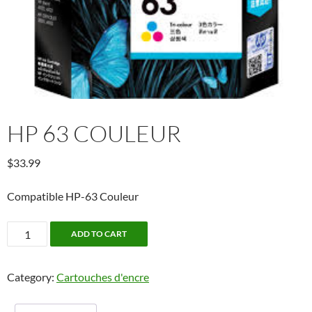
HP 63 COULEUR
$
33.99
Compatible HP-63 Couleur
HP
ADD TO CART
63
Couleur
Category:
Cartouches d'encre
quantity