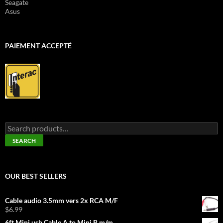
Seagate
Asus
PAIEMENT ACCEPTÉ
Search
for:
SEARCH
OUR BEST SELLERS
Cable audio 3.5mm vers 2x RCA M/F
$
6.99
6ft Mini usb Cable A to Mini B m/m