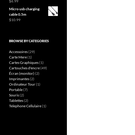
$
6.99
Micro usb charging
cable 0.5m
$
10.99
BROWSE BY CATEGORIES
Accessoires
(29)
Carte Mere
(1)
Cartes Graphiques
(1)
Cartouches d'encre
(49)
Écran (monitor)
(2)
Imprimantes
(2)
Ordinateur Tour
(1)
Portable
(7)
Souris
(2)
Tablettes
(2)
Telephone Cellulaire
(1)