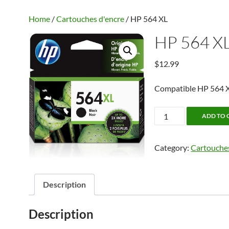
Home
/
Cartouches d'encre
/ HP 564 XL
HP 564 X
$
12.99
Compatible HP 564 
HP
ADD TO 
564
XL
Category:
Cartouches
quantity
Description
Description