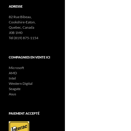
ADRESSE
82 Rue Bibeau,
Cookshire-Eaton,
Quebec, Canada
J0B 1M0
Tél (819) 875-1154
COMPAGNIES EN VENTE ICI
Microsoft
AMD
Intel
Western Digital
Seagate
Asus
PAIEMENT ACCEPTÉ