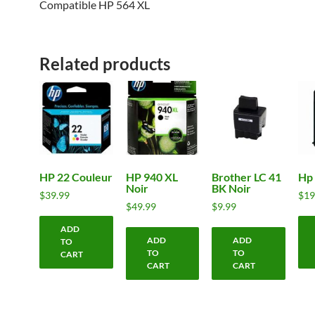
Compatible HP 564 XL
Related products
HP 22 Couleur
HP 940 XL
Brother LC 41
Hp 
Noir
BK Noir
$
39.99
$
19
$
49.99
$
9.99
ADD
ADD
ADD
TO
TO
TO
CART
CART
CART