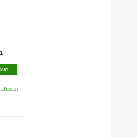
L
XL
CART
 d'encre