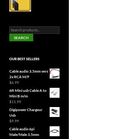
Search
for:
SEARCH
OUR BEST SELLERS
Cable audio 3.5mm vers
2x RCA M/F
$
6.99
6ft Mini usb Cable A to
Mini B m/m
$
11.99
Digipower Chargeur
Usb
$
9.99
Cable audio 6pi
Male/Male 3.5mm