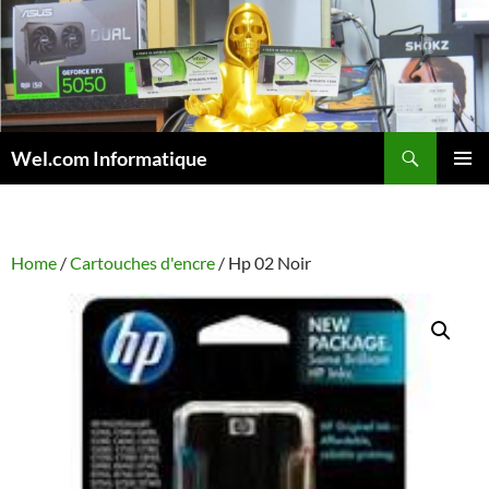
Skip
to
content
Search
Wel.com Informatique
PRIMAR
MENU
Home
/
Cartouches d'encre
/ Hp 02 Noir