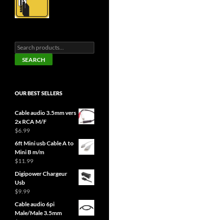
Search
for:
SEARCH
OUR BEST SELLERS
Cable audio 3.5mm vers
2x RCA M/F
$
6.99
6ft Mini usb Cable A to
Mini B m/m
$
11.99
Digipower Chargeur
Usb
$
9.99
Cable audio 6pi
Male/Male 3.5mm