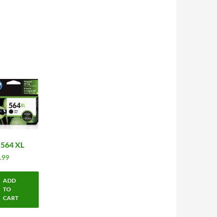
 564 XL
.99
ADD
TO
CART