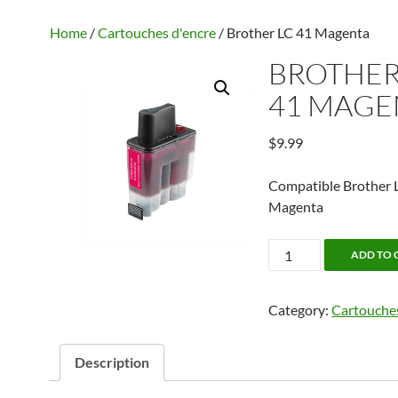
Home
/
Cartouches d'encre
/ Brother LC 41 Magenta
BROTHER
41 MAGE
$
9.99
Compatible Brother 
Magenta
Brother
ADD TO 
LC
41
Category:
Cartouches
Magenta
quantity
Description