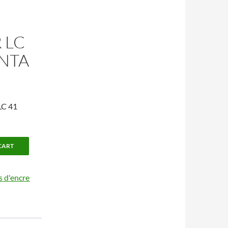
 LC
NTA
LC 41
CART
 d'encre