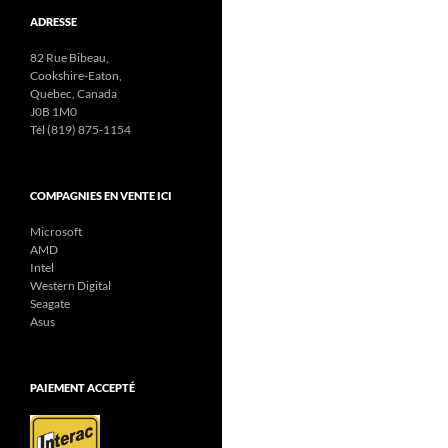
ADRESSE
82 Rue Bibeau,
Cookshire-Eaton,
Quebec, Canada
J0B 1M0
Tél (819) 875-1154
COMPAGNIES EN VENTE ICI
Microsoft
AMD
Intel
Western Digital
Seagate
Asus
PAIEMENT ACCEPTÉ