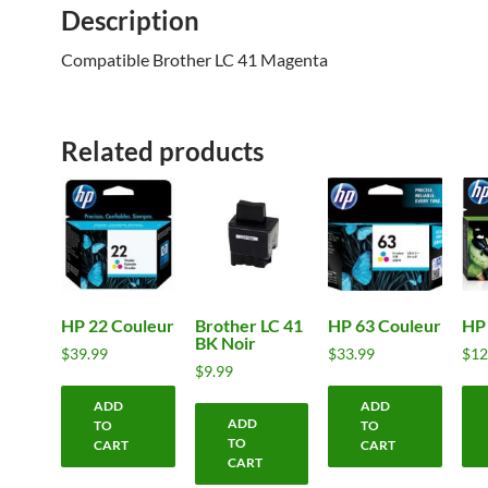
Description
Compatible Brother LC 41 Magenta
Related products
HP 22 Couleur
Brother LC 41
HP 63 Couleur
HP
BK Noir
$
39.99
$
33.99
$
12
$
9.99
ADD
ADD
ADD
TO
TO
TO
CART
CART
CART