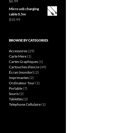
$
6.99
Micro usb charging
cable 0.5m
$
10.99
BROWSE BY CATEGORIES
Accessoires
(29)
Carte Mere
(1)
Cartes Graphiques
(1)
Cartouches d'encre
(49)
Écran (monitor)
(2)
Imprimantes
(2)
Ordinateur Tour
(1)
Portable
(7)
Souris
(2)
Tablettes
(2)
Telephone Cellulaire
(1)